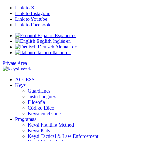
Link to X
Link to Instagram
Link to Youtube
Link to Facebook
Español
Español
es
English
Inglés
en
Deutsch
Alemán
de
Italiano
Italiano
it
Private Area
ACCESS
Keysi
Guardianes
Justo Dieguez
Filosofía
Código Ético
Keysi en el Cine
Programas
Keysi Fighting Method
Keysi Kids
Keysi Tactical & Law Enforcement