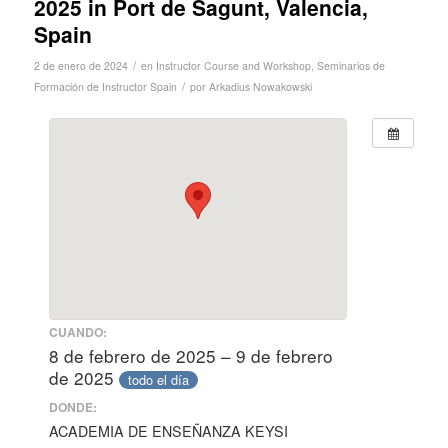
2025 in Port de Sagunt, Valencia,
Spain
/
2 de enero de 2024
en
Instructor Course and Workshop
,
Seminarios de
/
Formación de Instructor
Spain
por
Arkadius Nowakowski
CUANDO:
8 de febrero de 2025 – 9 de febrero
de 2025
todo el día
DONDE:
ACADEMIA DE ENSEÑANZA KEYSI