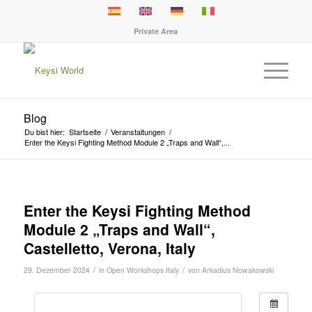
Private Area
Blog
Du bist hier:
Startseite
/
Veranstaltungen
/
Enter the Keysi Fighting Method Module 2 „Traps and Wall“,...
Enter the Keysi Fighting Method
Module 2 „Traps and Wall“,
Castelletto, Verona, Italy
/
/
29. Dezember 2024
in
Open Workshops
Italy
von
Arkadius Nowakowski