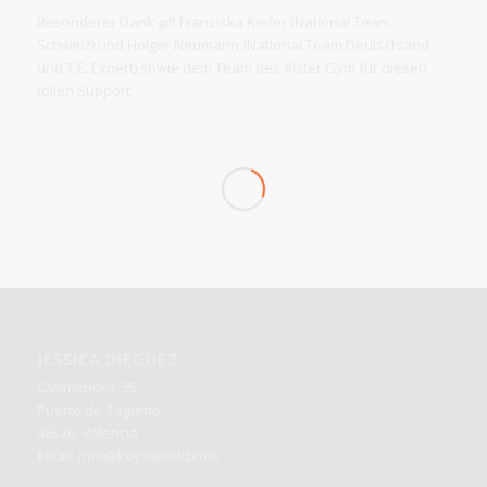
Besonderer Dank gilt Franziska Kiefer (National Team
Schweiz) und Holger Neumann (National Team Deutschland
und T.E. Expert) sowie dem Team des Alster Gym für diesen
tollen Support.
JESSICA DIEGUEZ
C/Almendro, 55
Puerto de Sagunto
46520. Valencia
Email:
info@keysiworld.com