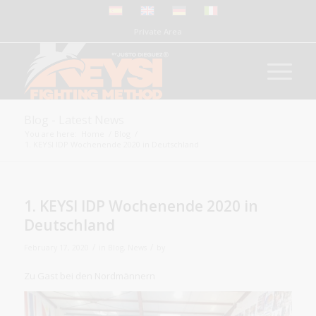
Private Area
Blog - Latest News
You are here:
Home
/
Blog
/
1. KEYSI IDP Wochenende 2020 in Deutschland
1. KEYSI IDP Wochenende 2020 in
Deutschland
/
/
February 17, 2020
in
Blog
,
News
by
Zu Gast bei den Nordmännern